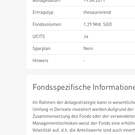
Auflagedatum
19.04.2011
Ertragstyp
thesaurierend
Fondsvolumen
1,29 Mrd. SGD
UCITS
Ja
Sparplan
Nein
Hinweis
-
Fondsspezifische Information
Im Rahmen der Anlagestrategie kann in wesentlic
Umfang in Derivate investiert werden.Aufgrund der
Zusammensetzung des Fonds oder der verwendete
Managementtechniken weist der Fonds eine erhöht
Volatilität auf, d.h. die Anteilswerte sind auch inner