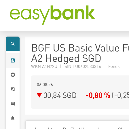
BGF US Basic Value 
A2 Hedged SGD
WKN A1H72U | ISIN LU0602533316 | Fonds
06.08.26
30,84 SGD
-0,80 %
(
-0,2