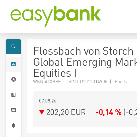
Flossbach von Storch 
Global Emerging Mar
Equities I
WKN A1XBPE | ISIN LU1012014905 | Fonds
07.08.26
202,20 EUR
-0,14 %
(
-0,