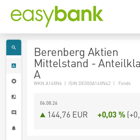
Berenberg Aktien
Mittelstand - Anteilk
A
WKN A14XN4 | ISIN DE000A14XN42 | Fonds
06.08.26
144,76 EUR
+0,03 %
(
+0