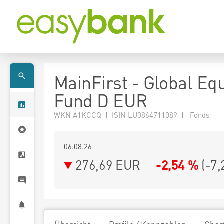
MainFirst - Global Equ
Fund D EUR
WKN A1KCCQ | ISIN LU0864711089 | Fonds
06.08.26
276,69 EUR
-2,54 %
(
-7,