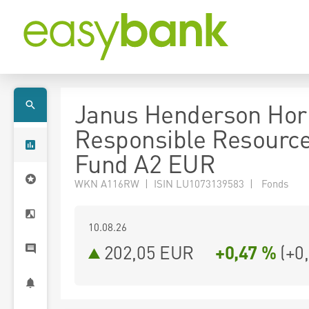
Janus Henderson Hor
Responsible Resourc
Fund A2 EUR
WKN A116RW | ISIN LU1073139583 | Fonds
10.08.26
202,05 EUR
+0,47 %
(
+0