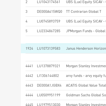
2
LU1043174561
3
DE000A415WQ0
TT Contrarian Global T
4
LU0745893759
5
LU2334867285
JPMorgan Funds - Global 
1924
LU1073139583
4441
LU1378879321
4442
LI1306144802
arvy funds - arvy equity 
4443
DE000A1JGBX4
ACATIS Global Value Tota
4444
LU0509951199
4445
LU1979513030