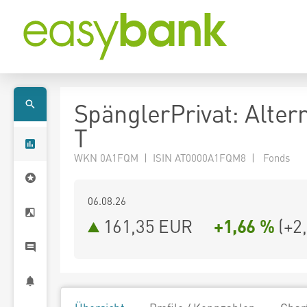
SpänglerPrivat: Altern
T
WKN 0A1FQM | ISIN AT0000A1FQM8 | Fonds
06.08.26
161,35 EUR
+1,66 %
(
+2