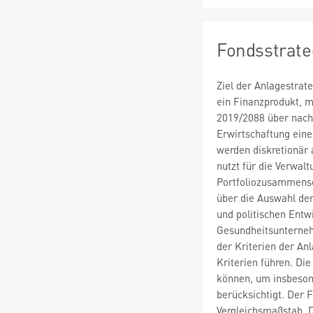
Fondsstrate
Ziel der Anlagestrat
ein Finanzprodukt, m
2019/2088 über nachh
Erwirtschaftung ein
werden diskretionär 
nutzt für die Verwalt
Portfoliozusammenset
über die Auswahl de
und politischen Entw
Gesundheitsunterneh
der Kriterien der An
Kriterien führen. Di
können, um insbeson
berücksichtigt. Der 
Vergleichsmaßstab. 