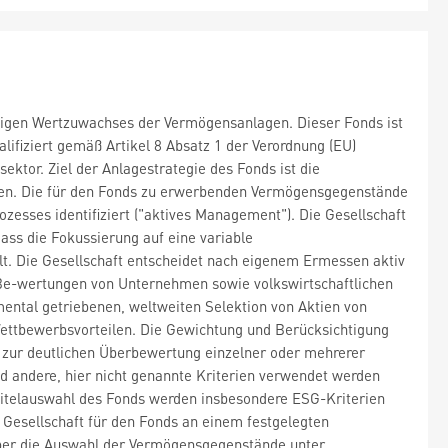
istigen Wertzuwachses der Vermögensanlagen. Dieser Fonds ist
ifiziert gemäß Artikel 8 Absatz 1 der Verordnung (EU)
ktor. Ziel der Anlagestrategie des Fonds ist die
gen. Die für den Fonds zu erwerbenden Vermögensgegenstände
zesses identifiziert ("aktives Management"). Die Gesellschaft
dass die Fokussierung auf eine variable
lt. Die Gesellschaft entscheidet nach eigenem Ermessen aktiv
Be-wertungen von Unternehmen sowie volkswirtschaftlichen
ental getriebenen, weltweiten Selektion von Aktien von
ettbewerbsvorteilen. Die Gewichtung und Berücksichtigung
er zur deutlichen Überbewertung einzelner oder mehrerer
end andere, hier nicht genannte Kriterien verwendet werden
Titelauswahl des Fonds werden insbesondere ESG-Kriterien
e Gesellschaft für den Fonds an einem festgelegten
er die Auswahl der Vermögensgegenstände unter