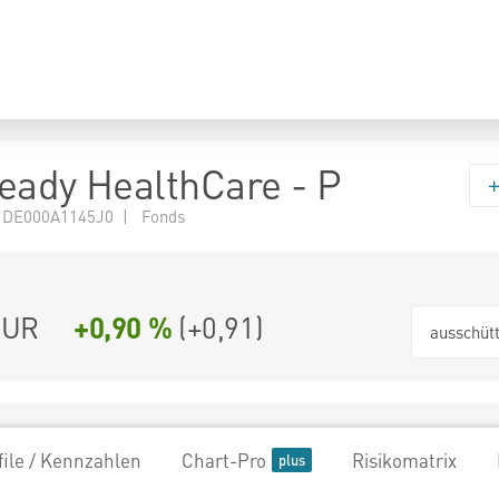
eady HealthCare - P
 DE000A1145J0 | Fonds
EUR
+0,90 %
(
+0,91
)
ausschüt
file / Kennzahlen
Chart-Pro
Risikomatrix