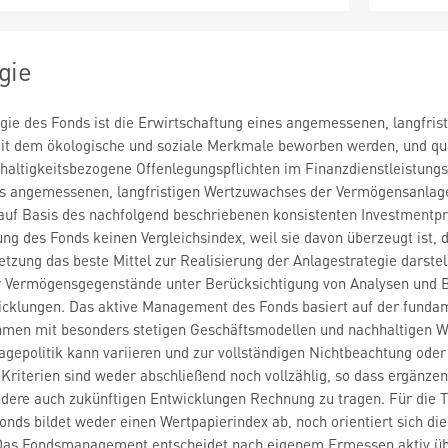
gie
egie des Fonds ist die Erwirtschaftung eines angemessenen, langfr
it dem ökologische und soziale Merkmale beworben werden, und qual
altigkeitsbezogene Offenlegungspflichten im Finanzdienstleistungsse
es angemessenen, langfristigen Wertzuwachses der Vermögensanla
auf Basis des nachfolgend beschriebenen konsistenten Investmentpro
ung des Fonds keinen Vergleichsindex, weil sie davon überzeugt ist, 
zung das beste Mittel zur Realisierung der Anlagestrategie darstel
r Vermögensgegenstände unter Berücksichtigung von Analysen und 
icklungen. Das aktive Management des Fonds basiert auf der fundam
men mit besonders stetigen Geschäftsmodellen und nachhaltigen W
lagepolitik kann variieren und zur vollständigen Nichtbeachtung od
e Kriterien sind weder abschließend noch vollzählig, so dass ergänz
dere auch zukünftigen Entwicklungen Rechnung zu tragen. Für die 
Fonds bildet weder einen Wertpapierindex ab, noch orientiert sich di
Das Fondsmanagement entscheidet nach eigenem Ermessen aktiv üb