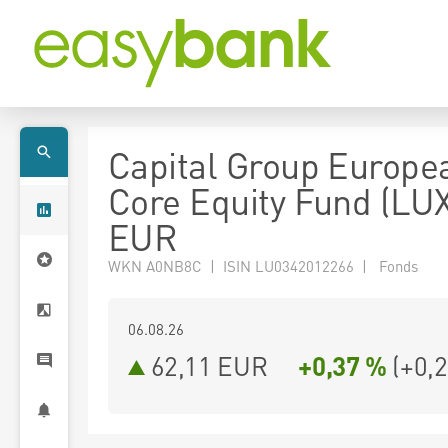
Capital Group Europe
Core Equity Fund (LUX
EUR
WKN A0NB8C | ISIN LU0342012266 | Fonds
06.08.26
62,11 EUR
+0,37 %
(
+0,