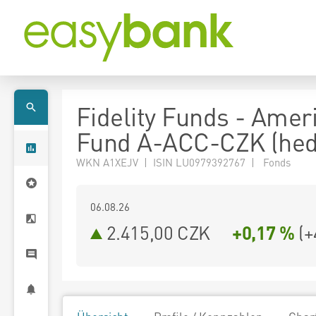
Fidelity Funds - Amer
Fund A-ACC-CZK (he
WKN A1XEJV | ISIN LU0979392767 | Fonds
06.08.26
2.415,00 CZK
+0,17 %
(
+