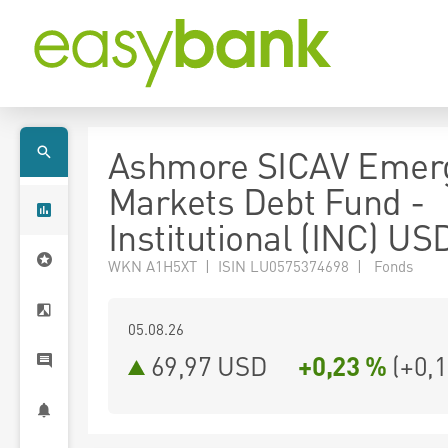
Ashmore SICAV Emer
Markets Debt Fund -
Institutional (INC) US
WKN A1H5XT | ISIN LU0575374698 | Fonds
05.08.26
69,97 USD
+0,23 %
(
+0,