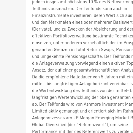
jedoch insgesamt höchstens 10 % des Nettovermög
Teilfonds ausmachen. Der Teilfonds kann auch in
Finanzinstrumente investieren, deren Wert sich au
und den Merkmalen eines oder mehrerer Basiswerte
(Derivate), und zu Zwecken der Absicherung und de
effektiven Portfolioverwaltung bestimmte Technike
einsetzen, unter anderem vorbehaltlich der im Pros
genannten Grenzen in Total Return Swaps, Pension
und umgekehrte Pensionsgeschäfte. Der Teilfonds n
die Anlageverwaltung vorwiegend einen aktiven T
Ansatz, der auf einer gesamtwirtschaftlichen Analys
Da die empfohlene Haltedauer von 5 Jahren mit ei
mittel- bis langfristigen Anlagehorizont vereinbar is
die Wertentwicklung des Teilfonds von der mittel- b
langfristigen Wertentwicklung der oben genannten
ab. Der Teilfonds wird von Ashmore Investment M
Limited aktiv gemanagt und orientiert sich im Rah
Anlageprozesses am JP Morgan Emerging Market B
Global Diversified (der "Referenzwert"), um seine
Performance mit der des Referenzwerts zu vergleic