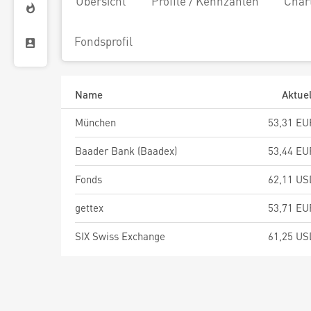
Übersicht
Profile / Kennzahlen
Char
Fondsprofil
Name
Aktuel
München
53,31 EU
Baader Bank (Baadex)
53,44 EU
Fonds
62,11 US
gettex
53,71 EU
SIX Swiss Exchange
61,25 US