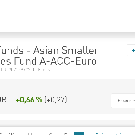
 Funds - Asian Smaller
es Fund A-ACC-Euro
 LU0702159772 | Fonds
UR
+0,66 %
(
+0,27
)
thesauri