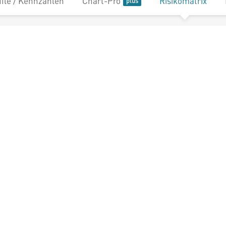
file / Kennzahlen
Chart-Pro
Risikomatrix