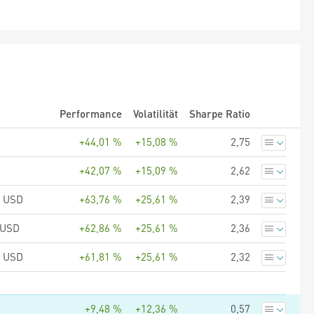
Performance
Volatilität
Sharpe Ratio
+44,01 %
+15,08 %
2,75
+42,07 %
+15,09 %
2,62
F USD
+63,76 %
+25,61 %
2,39
I USD
+62,86 %
+25,61 %
2,36
A USD
+61,81 %
+25,61 %
2,32
+9,48 %
+12,36 %
0,57