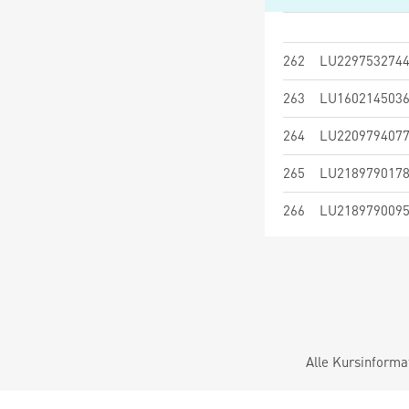
262
LU229753274
263
LU160214503
264
LU220979407
265
LU218979017
266
LU218979009
Alle Kursinforma