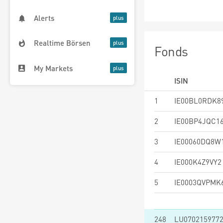
Alerts
Realtime Börsen
Fonds
My Markets
ISIN
1
IE00BL0RDK8
2
IE00BP4JQC1
3
IE00060DQ8W
4
IE000K4Z9VY2
5
IE0003QVPMK
248
LU070215977