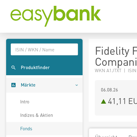
Fidelity
Compani
Produktfinder
WKN A1JTXT | ISIN
Märkte
06.08.26
41,11 E
Intro
Indizes & Aktien
Fonds