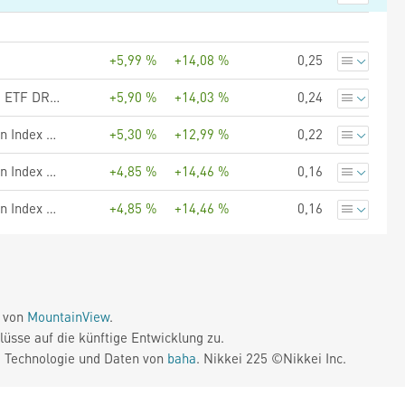
+5,99 %
+14,08 %
0,25
Amundi MSCI Pacific Ex Japan SRI Climate Paris Aligned - UCITS ETF DR - USD (C)
+5,90 %
+14,03 %
0,24
UBS (Lux) Fund Solutions II - UBS MSCI Pacific ex Japan Selection Index Fund CHF I-B acc
+5,30 %
+12,99 %
0,22
UBS (Lux) Fund Solutions II - UBS MSCI Pacific ex Japan Selection Index Fund USD I-A acc
+4,85 %
+14,46 %
0,16
UBS (Lux) Fund Solutions II - UBS MSCI Pacific ex Japan Selection Index Fund USD QX acc
+4,85 %
+14,46 %
0,16
e von
MountainView
.
üsse auf die künftige Entwicklung zu.
. Technologie und Daten von
baha
. Nikkei 225 ©Nikkei Inc.