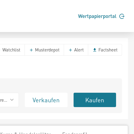
Wertpapierportal
Watchlist
Musterdepot
Alert
Factsheet
Verkaufen
Kaufen
erend