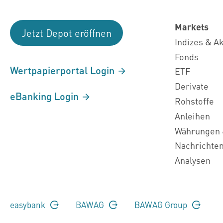
Markets
Jetzt Depot eröffnen
Indizes & A
Fonds
Wertpapierportal Login
ETF
Derivate
eBanking Login
Rohstoffe
Anleihen
Währungen 
Nachrichte
Analysen
easybank
BAWAG
BAWAG Group