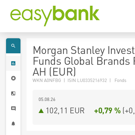
Morgan Stanley Inves
Funds Global Brands 
AH (EUR)
WKN A0NFBG | ISIN LU0335216932 | Fonds
05.08.26
102,11 EUR
+0,79 %
(
+0