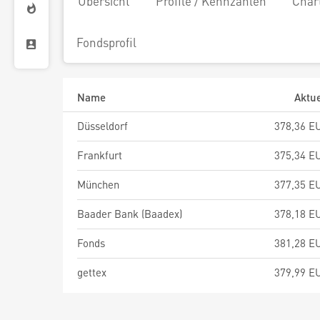
Übersicht
Profile / Kennzahlen
Char
Fondsprofil
Name
Aktue
Düsseldorf
378,36 E
Frankfurt
375,34 E
München
377,35 E
Baader Bank (Baadex)
378,18 E
Fonds
381,28 E
gettex
379,99 E