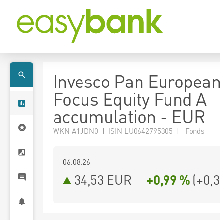
Invesco Pan Europea
Focus Equity Fund A
accumulation - EUR
WKN A1JDN0 | ISIN LU0642795305 | Fonds
06.08.26
34,53 EUR
+0,99 %
(
+0,