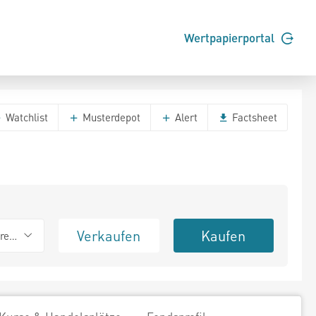
Wertpapierportal
Watchlist
Musterdepot
Alert
Factsheet
Verkaufen
Kaufen
erend