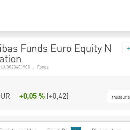
bas Funds Euro Equity N
ation
 LU0823401905 | Fonds
EUR
+0,05 %
(
+0,42
)
thesauri