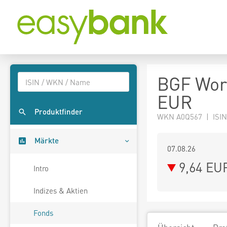
BGF Worl
EUR
Produktfinder
WKN A0Q567 | ISIN
Märkte
07.08.26
9,64 EU
Intro
Indizes & Aktien
Fonds