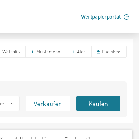
Wertpapierportal
Watchlist
Musterdepot
Alert
Factsheet
Verkaufen
Kaufen
erend