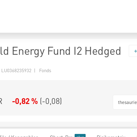
d Energy Fund I2 Hedged
 LU0368235932 | Fonds
R
-0,82 %
(
-0,08
)
thesauri