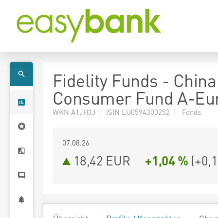
Fidelity Funds - China
Consumer Fund A-Eu
WKN A1JH3J | ISIN LU0594300252 | Fonds
07.08.26
18,42 EUR
+1,04 %
(
+0,