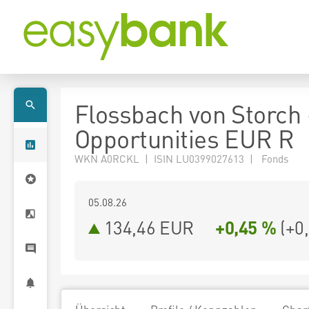
Flossbach von Storch
Opportunities EUR R
WKN A0RCKL | ISIN LU0399027613 | Fonds
05.08.26
134,46 EUR
+0,45 %
(
+0