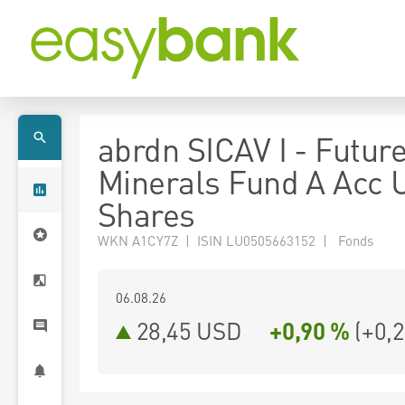
abrdn SICAV I - Futur
Minerals Fund A Acc
Shares
WKN A1CY7Z | ISIN LU0505663152 | Fonds
06.08.26
28,45 USD
+0,90 %
(
+0,