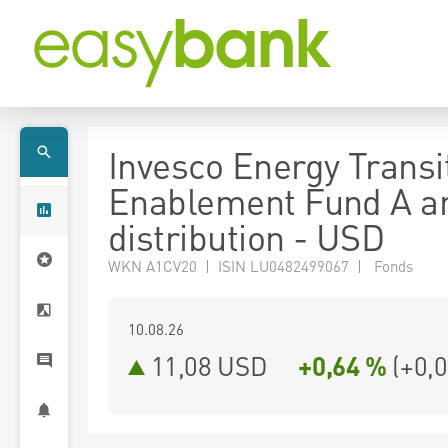
Invesco Energy Transi
Enablement Fund A a
distribution - USD
WKN A1CV20 | ISIN LU0482499067 | Fonds
10.08.26
11,08 USD
+0,64 %
(
+0,