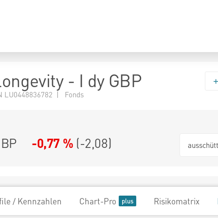
Longevity - I dy GBP
N LU0448836782 | Fonds
GBP
-0,77 %
(
-2,08
)
ausschüt
file / Kennzahlen
Chart-Pro
Risikomatrix