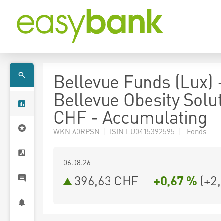
Bellevue Funds (Lux) 
Bellevue Obesity Solu
CHF - Accumulating
WKN A0RPSN | ISIN LU0415392595 | Fonds
06.08.26
396,63 CHF
+0,67 %
(
+2