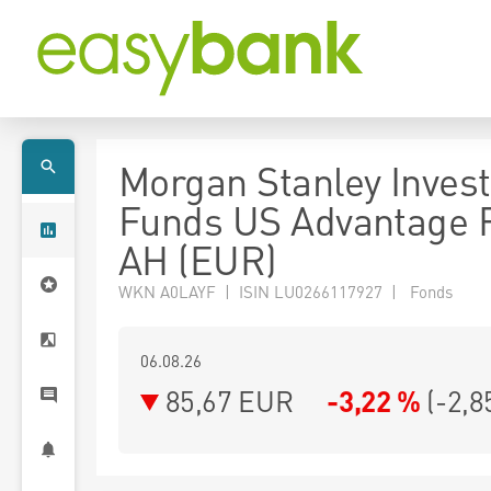
Morgan Stanley Inves
Funds US Advantage 
AH (EUR)
WKN A0LAYF | ISIN LU0266117927 | Fonds
06.08.26
85,67 EUR
-3,22 %
(
-2,8