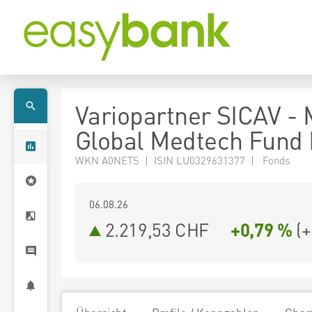
Variopartner SICAV - 
Global Medtech Fund 
WKN A0NETS | ISIN LU0329631377 | Fonds
06.08.26
2.219,53 CHF
+0,79 %
(
+