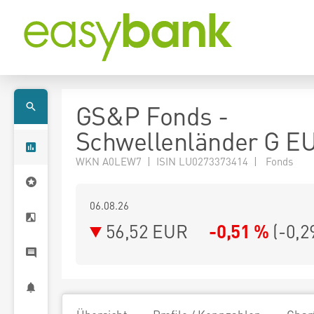
GS&P Fonds -
Schwellenländer G E
WKN A0LEW7 | ISIN LU0273373414 | Fonds
06.08.26
56,52 EUR
-0,51 %
(
-0,2