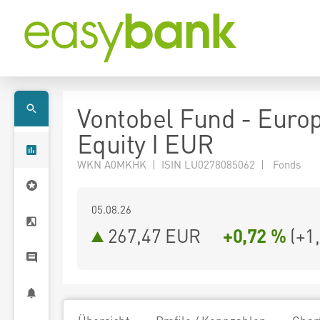
Vontobel Fund - Euro
Equity I EUR
WKN A0MKHK | ISIN LU0278085062 | Fonds
05.08.26
267,47 EUR
+0,72 %
(
+1