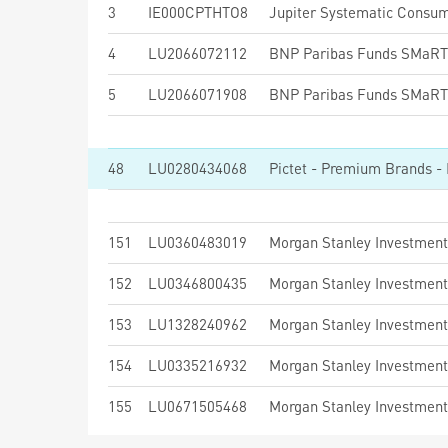
3
IE000CPTHTO8
Jupiter Systematic Consum
4
LU2066072112
5
LU2066071908
48
LU0280434068
Pictet - Premium Brands -
151
LU0360483019
152
LU0346800435
153
LU1328240962
154
LU0335216932
155
LU0671505468