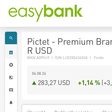
Pictet - Premium Bra
R USD
WKN A0PHJ9 | ISIN LU0280434068 | Fonds
06.08.26
283,27 USD
+1,14 %
(
+3