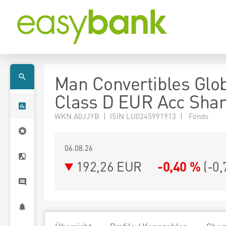
Man Convertibles Glo
Class D EUR Acc Sha
WKN A0JJYB | ISIN LU0245991913 | Fonds
06.08.26
192,26 EUR
-0,40 %
(
-0,