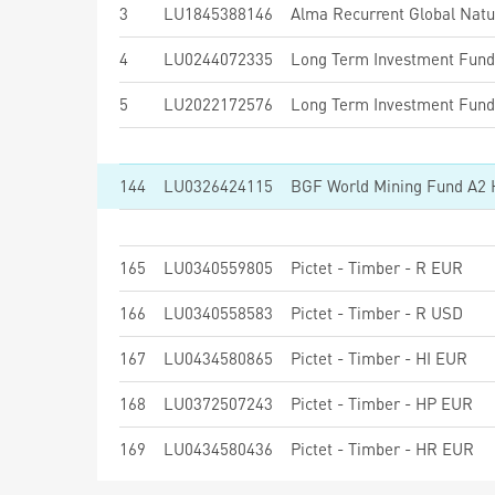
3
LU1845388146
Alma Recurrent Global Natu
4
LU0244072335
5
LU2022172576
144
LU0326424115
BGF World Mining Fund A2
165
LU0340559805
Pictet - Timber - R EUR
166
LU0340558583
Pictet - Timber - R USD
167
LU0434580865
Pictet - Timber - HI EUR
168
LU0372507243
Pictet - Timber - HP EUR
169
LU0434580436
Pictet - Timber - HR EUR