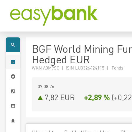
BGF World Mining Fu
Hedged EUR
WKN A0M9SC | ISIN LU0326424115 | Fonds
07.08.26
7,82 EUR
+2,89 %
(
+0,22