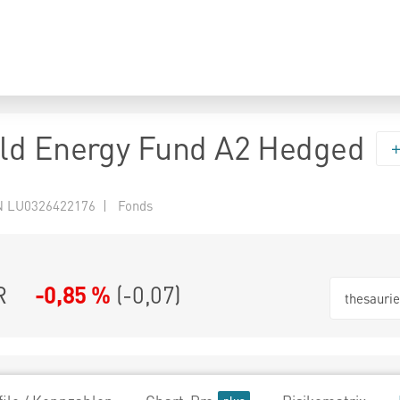
ld Energy Fund A2 Hedged
N LU0326422176 | Fonds
R
-0,85 %
(
-0,07
)
thesauri