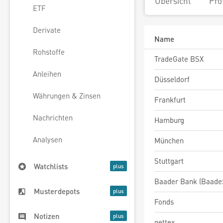
Übersicht
Pro
ETF
Derivate
Name
Rohstoffe
TradeGate BSX
Anleihen
Düsseldorf
Währungen & Zinsen
Frankfurt
Nachrichten
Hamburg
Analysen
München
Stuttgart
Watchlists
Baader Bank (Baade
Musterdepots
Fonds
Notizen
gettex