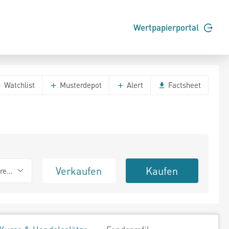
Wertpapierportal
Watchlist
Musterdepot
Alert
Factsheet
Verkaufen
Kaufen
erend