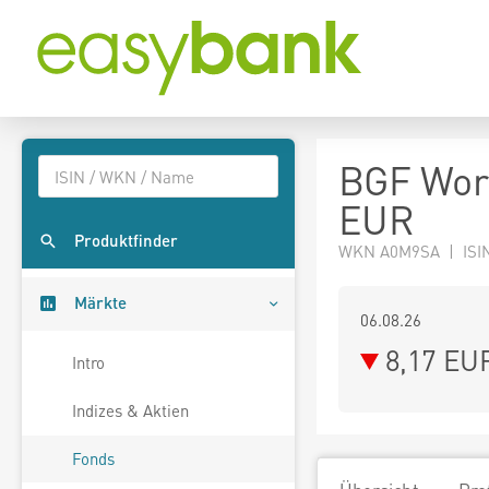
BGF Wor
EUR
Produktfinder
WKN A0M9SA | ISI
Märkte
06.08.26
8,17 EU
Intro
Indizes & Aktien
Fonds