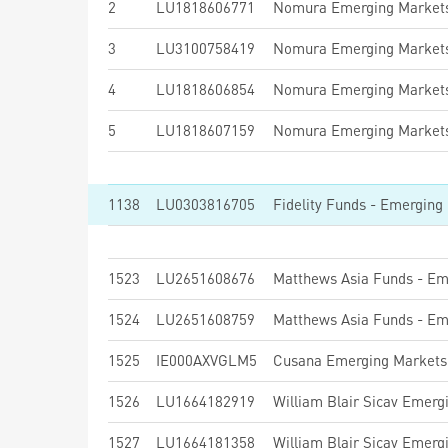
2
LU1818606771
Nomura Emerging Markets
3
LU3100758419
Nomura Emerging Market
4
LU1818606854
Nomura Emerging Markets
5
LU1818607159
Nomura Emerging Markets
1138
LU0303816705
1523
LU2651608676
1524
LU2651608759
1525
IE000AXVGLM5
Cusana Emerging Markets 
1526
LU1664182919
1527
LU1664181358