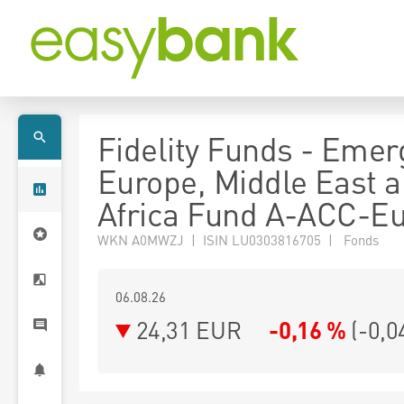
Fidelity Funds - Emer
Europe, Middle East 
Africa Fund A-ACC-E
WKN A0MWZJ | ISIN LU0303816705 | Fonds
06.08.26
24,31 EUR
-0,16 %
(
-0,0