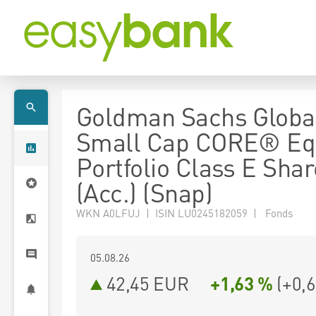
Goldman Sachs Globa
Small Cap CORE® Eq
Portfolio Class E Sha
(Acc.) (Snap)
WKN A0LFUJ | ISIN LU0245182059 | Fonds
05.08.26
42,45 EUR
+1,63 %
(
+0,