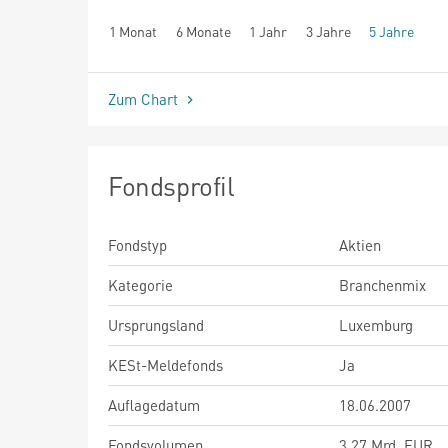
1 Monat
6 Monate
1 Jahr
3 Jahre
5 Jahre
seit Beginn
Zum Chart
Fondsprofil
Fondstyp
Aktien
Kategorie
Branchenmix
Ursprungsland
Luxemburg
KESt-Meldefonds
Ja
Auflagedatum
18.06.2007
Fondsvolumen
3,27 Mrd. EUR