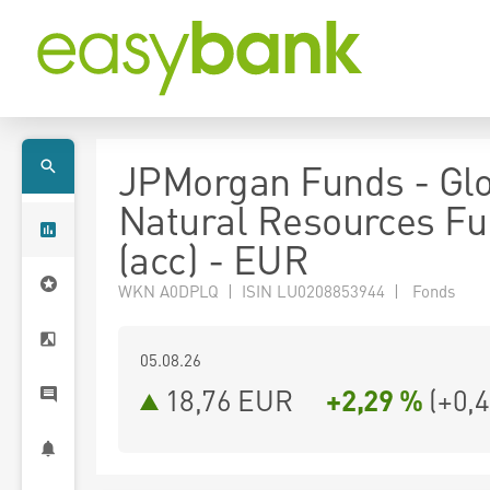
JPMorgan Funds - Gl
Natural Resources F
(acc) - EUR
WKN A0DPLQ | ISIN LU0208853944 | Fonds
05.08.26
18,76 EUR
+2,29 %
(
+0,