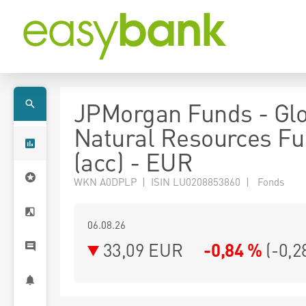
JPMorgan Funds - Gl
Natural Resources Fu
(acc) - EUR
WKN A0DPLP | ISIN LU0208853860 | Fonds
06.08.26
33,09 EUR
-0,84 %
(
-0,2