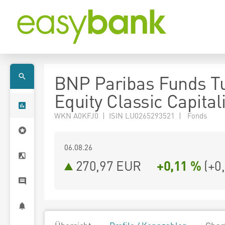
BNP Paribas Funds T
Equity Classic Capital
WKN A0KFJ0 | ISIN LU0265293521 | Fonds
06.08.26
270,97 EUR
+0,11 %
(
+0