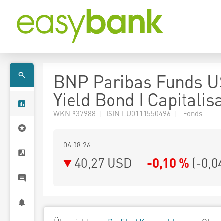
BNP Paribas Funds U
Yield Bond I Capitalis
WKN 937988 | ISIN LU0111550496 | Fonds
06.08.26
40,27 USD
-0,10 %
(
-0,0