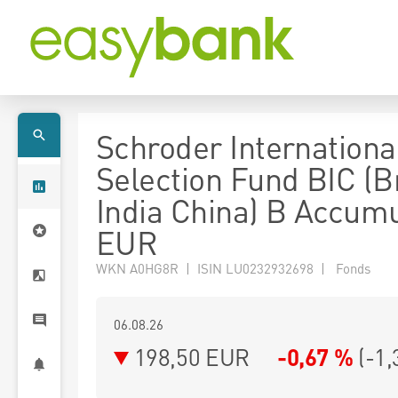
Schroder Internationa
Selection Fund BIC (B
India China) B Accumu
EUR
WKN A0HG8R | ISIN LU0232932698 | Fonds
06.08.26
198,50 EUR
-0,67 %
(
-1,