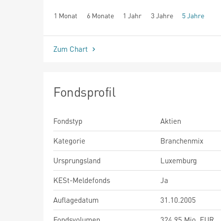
1 Monat
6 Monate
1 Jahr
3 Jahre
5 Jahre
seit Beginn
Zum Chart
Fondsprofil
Fondstyp
Aktien
Kategorie
Branchenmix
Ursprungsland
Luxemburg
KESt-Meldefonds
Ja
Auflagedatum
31.10.2005
Fondsvolumen
324,95 Mio. EUR