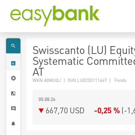
Swisscanto (LU) Equi
Systematic Committe
AT
WKN A0MUQJ | ISIN LU0230111667 | Fonds
05.08.26
667,70 USD
-0,25 %
(
-1,