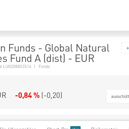
 Funds - Global Natural
s Fund A (dist) - EUR
N LU0208853514 | Fonds
UR
-0,84 %
(
-0,20
)
ausschüt