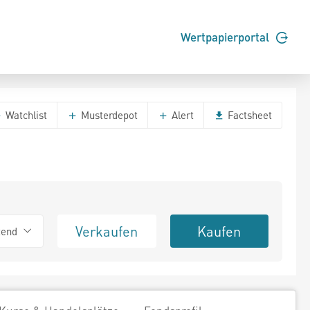
Wertpapierportal
Watchlist
Musterdepot
Alert
Factsheet
Verkaufen
Kaufen
tend