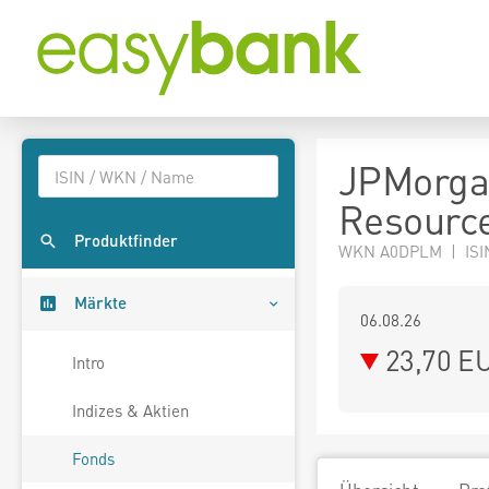
JPMorgan
Resource
Produktfinder
WKN A0DPLM | ISI
Märkte
06.08.26
23,70 E
Intro
Indizes & Aktien
Fonds