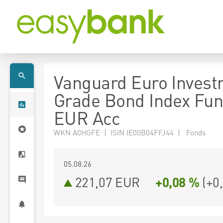
Vanguard Euro Inves
Grade Bond Index Fun
EUR Acc
WKN A0HGFE | ISIN IE00B04FFJ44 | Fonds
05.08.26
221,07 EUR
+0,08 %
(
+0