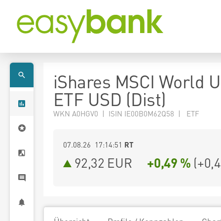
iShares MSCI World 
ETF USD (Dist)
WKN A0HGV0 | ISIN IE00B0M62Q58 | ETF
07.08.26 17:14:51
RT
92,32
EUR
+0,49 %
(
+0,