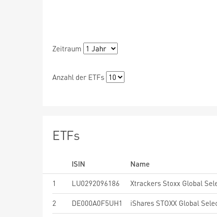
Zeitraum
Anzahl der ETFs
ETFs
ISIN
Name
1
LU0292096186
2
DE000A0F5UH1