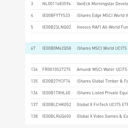
3
NL0011683594
4
IE00BFYTYS33
5
IE00B23LNQ02
67
IE00B0M62Q58
iShares MSCI World UCITS 
134
FR0010527275
Amundi MSCI Water UCITS 
135
IE00B27YCF74
iShares Global Timber & F
136
IE00B1TXHL60
iShares Listed Private Equ
137
IE00BLCHK052
Global X FinTech UCITS E
138
IE00BLR6Q650
Global X Video Games & E