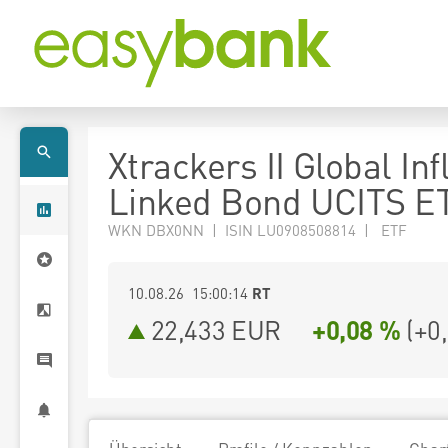
Xtrackers II Global Inf
Linked Bond UCITS E
WKN DBX0NN | ISIN LU0908508814 | ETF
10.08.26 15:00:14
RT
22,433
EUR
+0,08 %
(
+0