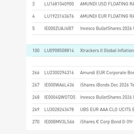
3
LU1681040900
4
LU1923163676
5
IE000ZUAJ6B7
100
LU0908508814
Xtrackers II Global Inflat
266
LU2300294316
267
IE000WA6L436
268
IE0004QWOTD5
269
LU3028243478
UBS EUR AAA CLO UCITS 
270
IE00BMV3LS66