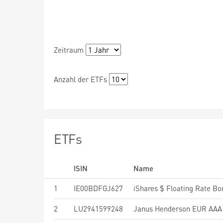
Zeitraum
Anzahl der ETFs
ETFs
ISIN
Name
1
IE00BDFGJ627
iShares $ Floating Rate B
2
LU2941599248