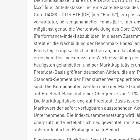
(Acc) (die "Anteilsklasse") ist eine Anteilsklasse des
Core DAX® UCITS ETF (DE) (der "Fonds"), ein passi
verwalteter, börsengehandelter Fonds (ETF), der ans
möglichst genau die Wertentwicklung des Core DA
(Performance-Index) abzubilden. In diesem Zusa
strebt er die Nachbildung der Benchmark (Index) an
Fonds legt hauptsächlich in Aktien an, um das Anlag
erreichen. Der Index misst die Wertentwicklung de
häufigsten gehandelten und per Marktkapitalisierun
Freefloat-Basis größten deutschen Aktien, die am 
Standard-Segment der Frankfurter Wertpapierbörse
sind. Die Komponenten werden nach der Marktkapit
auf Freefloat-Basis mit einer Obergrenze von 10 % 
Die Marktkapitalisierung auf Freefloat-Basis ist der
Marktwert der sofort verfügbaren ausstehenden Akt
Unternehmens. Die Indexzusammensetzung wird jäh
überprüft und vierteljährlich neu gewichtet, mit zus
außerordentlichen Prüfungen nach Bedarf.
Fondsmanager: BlackRock Asset Management Deut