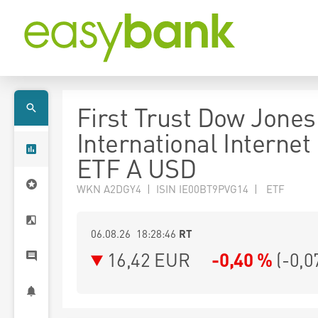
First Trust Dow Jones
International Interne
ETF A USD
WKN A2DGY4 | ISIN IE00BT9PVG14 | ETF
06.08.26 18:28:46
RT
16,42
EUR
-0,40 %
(
-0,0