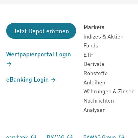
Markets
Jetzt Depot eröffnen
Indizes & Aktien
Fonds
Wertpapierportal Login
ETF
Derivate
Rohstoffe
eBanking Login
Anleihen
Währungen & Zinsen
Nachrichten
Analysen
easybank
BAWAG
BAWAG Group