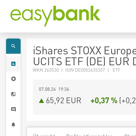
iShares STOXX Europ
UCITS ETF (DE) EUR D
WKN 263530 | ISIN DE0002635307 | ETF
07.08.26 19:36
65,92
EUR
+0,37 %
(
+0,