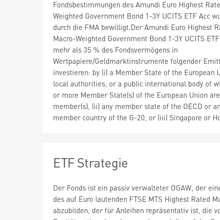
Fondsbestimmungen des Amundi Euro Highest Rate
Weighted Government Bond 1-3Y UCITS ETF Acc w
durch die FMA bewilligt.Der Amundi Euro Highest R
Macro-Weighted Government Bond 1-3Y UCITS ETF
mehr als 35 % des Fondsvermögens in
Wertpapiere/Geldmarktinstrumente folgender Emit
investieren: by (i) a Member State of the European U
local authorities, or a public international body of 
or more Member State(s) of the European Union are
member(s), (ii) any member state of the OECD or a
member country of the G-20, or (iii) Singapore or 
ETF Strategie
Der Fonds ist ein passiv verwalteter OGAW, der ein
des auf Euro lautenden FTSE MTS Highest Rated Ma
abzubilden, der für Anleihen repräsentativ ist, di