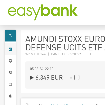
AMUNDI STOXX EUR
DEFENSE UCITS ETF
WKN ETF264 | ISIN LU3038520774 | ETF
05.08.26 22:10
6,349
EUR
-
(
-
)