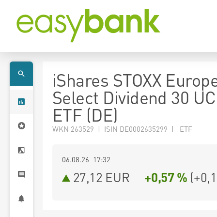
iShares STOXX Europ
Select Dividend 30 UC
ETF (DE)
WKN 263529 | ISIN DE0002635299 | ETF
06.08.26 17:32
27,12
EUR
+0,57 %
(
+0,