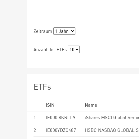
Zeitraum
Anzahl der ETFs
ETFs
ISIN
Name
1
IE000I8KRLL9
2
IE000YDZG487