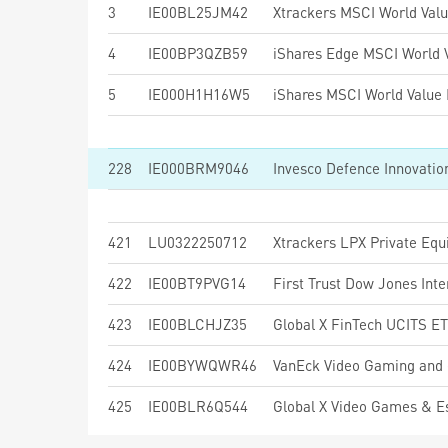
3
IE00BL25JM42
Xtrackers MSCI World Val
4
IE00BP3QZB59
5
IE000H1H16W5
228
IE000BRM9046
Invesco Defence Innovati
421
LU0322250712
Xtrackers LPX Private Eq
422
IE00BT9PVG14
423
IE00BLCHJZ35
Global X FinTech UCITS E
424
IE00BYWQWR46
VanEck Video Gaming and
425
IE00BLR6Q544
Global X Video Games & 