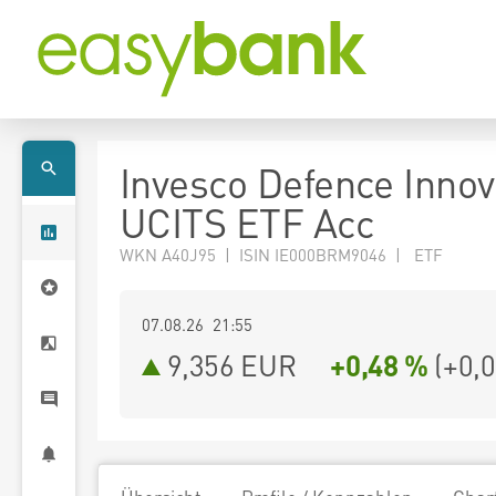
Invesco Defence Innov
UCITS ETF Acc
WKN A40J95 | ISIN IE000BRM9046 | ETF
07.08.26 21:55
9,356
EUR
+0,48 %
(
+0,